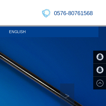
0576-80761568
ENGLISH
QQ:182
QQ:182
>